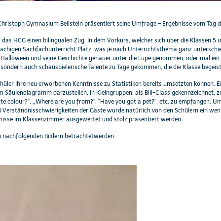
hristoph Gymnasium Beilstein präsentiert seine Umfrage – Ergebnisse vom Tag d
das HCG einen bilingualen Zug. In dem Vorkurs, welcher sich über die Klassen 5 un
rachigen Sachfachunterricht Platz, was je nach Unterrichtsthema ganz unterschi
Halloween und seine Geschichte genauer unter die Lupe genommen, oder mal ein R
e, sondern auch schauspielerische Talente zu Tage gekommen, die die Klasse begei
hüler ihre neu erworbenen Kenntnisse zu Statistiken bereits umsetzten können. E
em Säulendiagramm darzustellen. In Kleingruppen, als Bili-Class gekennzeichnet, zo
ite colour?“, „Where are you from?“, "Have you got a pet?“, etc. zu empfangen. U
ei Verständnisschwierigkeiten der Gäste wurde natürlich von den Schülern ein weni
nisse im Klassenzimmer ausgewertet und stolz präsentiert werden.
n nachfolgenden Bildern betrachtetwerden.