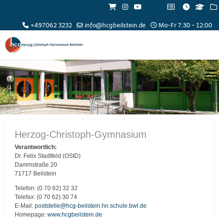
+497062 3232
info@hcgbeilstein.de
Mo-Fr 7:30 - 12:00
Herzog-Christoph-Gymnasium
Verantwortlich:
Dr. Felix Stadtfeld (OStD)
Dammstraße 20
71717 Beilstein
Telefon: (0 70 62) 32 32
Telefax: (0 70 62) 30 74
E-Mail:
poststelle@hcg-beilstein.hn.schule.bwl.de
Homepage:
www.hcgbeilstein.de