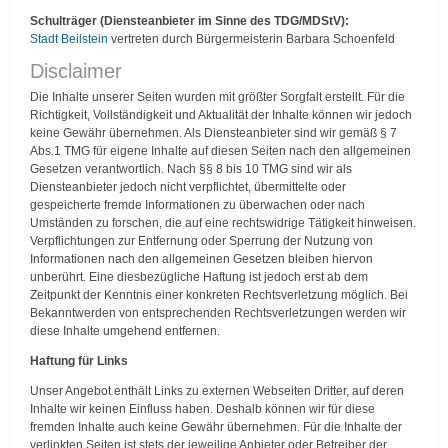
Schulträger (Diensteanbieter im Sinne des TDG/MDStV)
:
Stadt Beilstein
vertreten durch Bürgermeisterin Barbara Schoenfeld
Disclaimer
Die Inhalte unserer Seiten wurden mit größter Sorgfalt erstellt. Für die
Richtigkeit, Vollständigkeit und Aktualität der Inhalte können wir jedoch
keine Gewähr übernehmen. Als Diensteanbieter sind wir gemäß § 7
Abs.1 TMG für eigene Inhalte auf diesen Seiten nach den allgemeinen
Gesetzen verantwortlich. Nach §§ 8 bis 10 TMG sind wir als
Diensteanbieter jedoch nicht verpflichtet, übermittelte oder
gespeicherte fremde Informationen zu überwachen oder nach
Umständen zu forschen, die auf eine rechtswidrige Tätigkeit hinweisen.
Verpflichtungen zur Entfernung oder Sperrung der Nutzung von
Informationen nach den allgemeinen Gesetzen bleiben hiervon
unberührt. Eine diesbezügliche Haftung ist jedoch erst ab dem
Zeitpunkt der Kenntnis einer konkreten Rechtsverletzung möglich. Bei
Bekanntwerden von entsprechenden Rechtsverletzungen werden wir
diese Inhalte umgehend entfernen.
Haftung für Links
Unser Angebot enthält Links zu externen Webseiten Dritter, auf deren
Inhalte wir keinen Einfluss haben. Deshalb können wir für diese
fremden Inhalte auch keine Gewähr übernehmen. Für die Inhalte der
verlinkten Seiten ist stets der jeweilige Anbieter oder Betreiber der