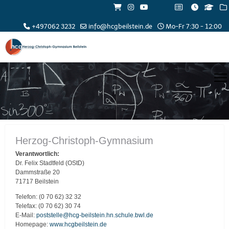
+497062 3232
info@hcgbeilstein.de
Mo-Fr 7:30 - 12:00
Herzog-Christoph-Gymnasium
Verantwortlich:
Dr. Felix Stadtfeld (OStD)
Dammstraße 20
71717 Beilstein
Telefon: (0 70 62) 32 32
Telefax: (0 70 62) 30 74
E-Mail:
poststelle@hcg-beilstein.hn.schule.bwl.de
Homepage:
www.hcgbeilstein.de