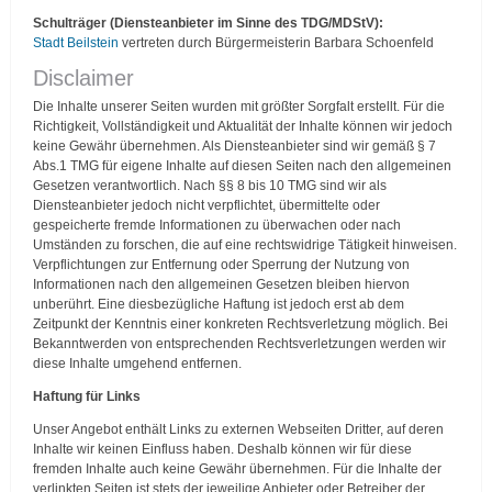
Schulträger (Diensteanbieter im Sinne des TDG/MDStV)
:
Stadt Beilstein
vertreten durch Bürgermeisterin Barbara Schoenfeld
Disclaimer
Die Inhalte unserer Seiten wurden mit größter Sorgfalt erstellt. Für die
Richtigkeit, Vollständigkeit und Aktualität der Inhalte können wir jedoch
keine Gewähr übernehmen. Als Diensteanbieter sind wir gemäß § 7
Abs.1 TMG für eigene Inhalte auf diesen Seiten nach den allgemeinen
Gesetzen verantwortlich. Nach §§ 8 bis 10 TMG sind wir als
Diensteanbieter jedoch nicht verpflichtet, übermittelte oder
gespeicherte fremde Informationen zu überwachen oder nach
Umständen zu forschen, die auf eine rechtswidrige Tätigkeit hinweisen.
Verpflichtungen zur Entfernung oder Sperrung der Nutzung von
Informationen nach den allgemeinen Gesetzen bleiben hiervon
unberührt. Eine diesbezügliche Haftung ist jedoch erst ab dem
Zeitpunkt der Kenntnis einer konkreten Rechtsverletzung möglich. Bei
Bekanntwerden von entsprechenden Rechtsverletzungen werden wir
diese Inhalte umgehend entfernen.
Haftung für Links
Unser Angebot enthält Links zu externen Webseiten Dritter, auf deren
Inhalte wir keinen Einfluss haben. Deshalb können wir für diese
fremden Inhalte auch keine Gewähr übernehmen. Für die Inhalte der
verlinkten Seiten ist stets der jeweilige Anbieter oder Betreiber der