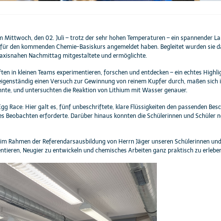
 Mittwoch, den 02. Juli – trotz der sehr hohen Temperaturen – ein spannender La
ch für den kommenden Chemie-Basiskurs angemeldet haben. Begleitet wurden sie d
axisnahen Nachmittag mitgestaltete und ermöglichte.
ten in kleinen Teams experimentieren, forschen und entdecken – ein echtes Highlig
 eigenständig einen Versuch zur Gewinnung von reinem Kupfer durch, maßen sich 
te, und untersuchten die Reaktion von Lithium mit Wasser genauer.
gg Race: Hier galt es, fünf unbeschriftete, klare Flüssigkeiten den passenden Bes
Beobachten erforderte. Darüber hinaus konnten die Schülerinnen und Schüler no
 im Rahmen der Referendarsausbildung von Herrn Jäger unseren Schülerinnen und S
ntieren, Neugier zu entwickeln und chemisches Arbeiten ganz praktisch zu erlebe