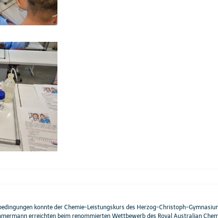
dingungen konnte der Chemie-Leistungskurs des Herzog-Christoph-Gymnasiums Be
ermann erreichten beim renommierten Wettbewerb des Royal Australian Chemical 