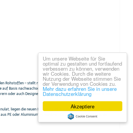
Um unsere Webseite für Sie
optimal zu gestalten und fortlaufend
verbessern zu können, verwenden
wir Cookies. Durch die weitere
Nutzung der Webseite stimmen Sie
der Verwendung von Cookies zu.
n Rohstoffen – stellt neben der Energie- und Mobilitätswende eine
Mehr dazu erfahren Sie in unsere
 auf Basis nachwachsender Rohstoffe. Sie lassen sich wie
Datenschutzerklärung
örern oder auch Designer-Schuhen formen, welche die SuS betrachten
Akzeptiere
ulat, liegen die neuen Biokunststoffe aufgrund ihres grünen Images
us PE oder Aluminium zu ersetzen. Dabei liegt es weiterhin in der