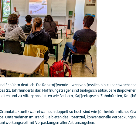
nd Schülern deutlich: Die Rohstoffwende – weg von fossilen hin zu nachwachsende
es 21. Jahrhunderts dar. Hoffnungsträger sind biologisch abbaubare Biopolymere
eiten und zu Alltagsprodukten wie Bechern, Kaffeekapseln, Zahnbürsten, Kopfh
.
Granulat aktuell zwar etwa noch doppelt so hoch sind wie für herkömmliches Gran
ei Unternehmen im Trend. Sie bieten das Potenzial, konventionelle Verpackungen a
aw
rantwortungsvoll mit Verpackungen aller Art umzugehen.