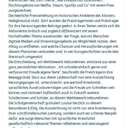
literarischen Text zum Thema „Wie Eskapismus funktioniert.
Fluchtangebote von Netflix, Steam, Spotify und Co“ mit einem Preis
ausgezeichnet.
Die feierliche Preisverleihung im historischen Ambiente des Klosters
Heiligkreuztal statt. Dort wurden die Preisträgerinnen und Preisträger
für ihre herausragenden Beiträge geehrt. In ihren Texten setzte sich die
Abiturientin kritisch und zugleich differenziert mit einem
hochaktuellen Thema auseinander: der Frage, warum Menschen
digitale Medien und Streamingangebote als Möglichkeit nutzen, dem
Alltag zu entfliehen, und welche Chancen und Herausforderungen mit
diesem Phänomen verbunden sind. In vier Kurzgeschichten wurde dies
literarisch umgesetzt.
Die Entscheidung, am Wettbewerb teilzunehmen, entstand aus einer
ganz persönlichen Motivation. „Ich schreibe einfach gerne und
verfasse mit Freude eigene Texte“, beschreibt die Preisträgerin ihre
Beweggründe. Dass aus dieser Leidenschaft nun eine Auszeichnung
hervorgegangen ist, unterstreicht, wie wertvoll Kreativität,
sprachliches Ausdrucksvermögen und die Freude am Schreiben sein
können und motiviert hoffentlich auch in Zukunft weitere
Schülerinnen und Schüler, an diesem Wettbewerb teilzunehmen.
Die Schulgemeinschaft gratuliert Louisa herzlich zu diesem
besonderen Erfolg. Die Auszeichnung ist nicht nur eine Anerkennung
ihrer schriftstellerischen Leistung, sondern auch ein schönes Beispiel
dafür, wie junge Menschen mit sprachlicher Kreativität
gesellschaftlich relevante Themen reflektieren und überzeugend