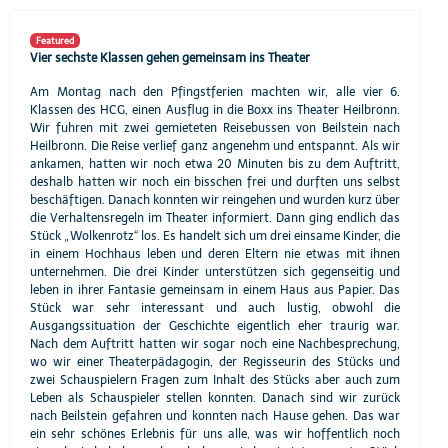
Featured
Vier sechste Klassen gehen gemeinsam ins Theater
Am Montag nach den Pfingstferien machten wir, alle vier 6.
Klassen des HCG, einen Ausflug in die Boxx ins Theater Heilbronn.
Wir fuhren mit zwei gemieteten Reisebussen von Beilstein nach
Heilbronn. Die Reise verlief ganz angenehm und entspannt. Als wir
ankamen, hatten wir noch etwa 20 Minuten bis zu dem Auftritt,
deshalb hatten wir noch ein bisschen frei und durften uns selbst
beschäftigen. Danach konnten wir reingehen und wurden kurz über
die Verhaltensregeln im Theater informiert. Dann ging endlich das
Stück „Wolkenrotz“ los. Es handelt sich um drei einsame Kinder, die
in einem Hochhaus leben und deren Eltern nie etwas mit ihnen
unternehmen. Die drei Kinder unterstützen sich gegenseitig und
leben in ihrer Fantasie gemeinsam in einem Haus aus Papier. Das
Stück war sehr interessant und auch lustig, obwohl die
Ausgangssituation der Geschichte eigentlich eher traurig war.
Nach dem Auftritt hatten wir sogar noch eine Nachbesprechung,
wo wir einer Theaterpädagogin, der Regisseurin des Stücks und
zwei Schauspielern Fragen zum Inhalt des Stücks aber auch zum
Leben als Schauspieler stellen konnten. Danach sind wir zurück
nach Beilstein gefahren und konnten nach Hause gehen. Das war
ein sehr schönes Erlebnis für uns alle, was wir hoffentlich noch