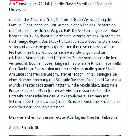
Am Dienstag den 22. Juli fuhr die Klasse 5b mit dem Bus nach
Heilbronn,
um dort das Theaterstück „Die fantastische Verwandlung der
Familie F." anzuschauen. Wir kamen in der Nähe des Theaters an
und liefen den restlichen Weg zu Fuß. Die Vorführung in der „Boxx“
begann um 9 Uhr, davor erklärten die Mitarbeiter des Theaters uns
noch einige Regeln. Das Stück handelt von zwei Geschwistern deren
Vater viel zu viele Regeln aufstellt und ihnen so unbewusst ihre
Freiheit nimmt. Sie wünschen sich Veränderungen und am
nächsten Morgen sind mit Hilfe eines Zauberschranks die Rollen
vertauscht. Doch ein böser Junge ist – so wie alle Kinder – ebenfalls
über Nacht groß geworden und terrorisiert nun die ganze Stadt.
Am Ende schaffen die Geschwister es jedoch, ihn zu besiegen. Bei
einer Nachbesprechung mit Stefanie Roschek (Regie) und Natascha
Mundt (Theaterpädagogin) hatten wir die Möglichkeit, ganz viele
Fragen zu stellen. So erfuhren wir viel Interessantes über die
Entstehungsgeschichte des Stücks (welches zusammen mit
Schülern geschrieben wurde), über Kulissen, Kostüme, Proben und
die Arbeit der Schauspieler/innen.
Dies war sicher nicht unser letzter Ausflug ins Theater Heilbronn!
Annika Ehrlich, 5b